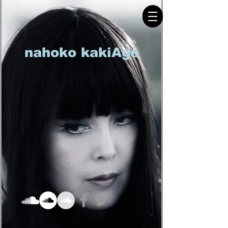
nahoko kakiAge